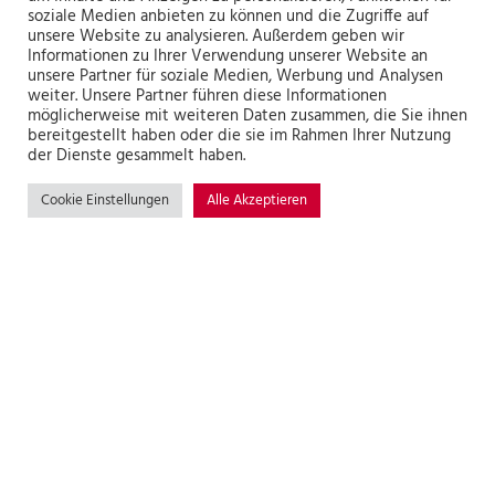
soziale Medien anbieten zu können und die Zugriffe auf
unsere Website zu analysieren. Außerdem geben wir
Informationen zu Ihrer Verwendung unserer Website an
Absetzcontainer 10,0 cbm offen
unsere Partner für soziale Medien, Werbung und Analysen
weiter. Unsere Partner führen diese Informationen
möglicherweise mit weiteren Daten zusammen, die Sie ihnen
bereitgestellt haben oder die sie im Rahmen Ihrer Nutzung
Absetzcontainer 10,0 cbm mit Deckel
der Dienste gesammelt haben.
Cookie Einstellungen
Alle Akzeptieren
Abrollcontainer 36,0 cbm offen und mit Deckel
Welchen
Container
brauche ich?